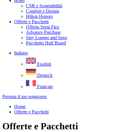
Hotel
CSR e Sostenibilità
Comfort e Design
Hilton Honors
Offerte e Pacchetti
Offerta Semi Flex
Advance Purchase
Stay Longer and Save
Pacchetto Half Board
Italiano
English
Deutsch
Français
Prenota il tuo soggiorno
Home
Offerte e Pacchetti
Offerte e Pacchetti