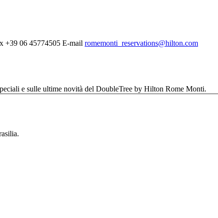
x
+39 06 45774505
E-mail
romemonti_reservations@hilton.com
e speciali e sulle ultime novità del DoubleTree by Hilton Rome Monti.
asilia.