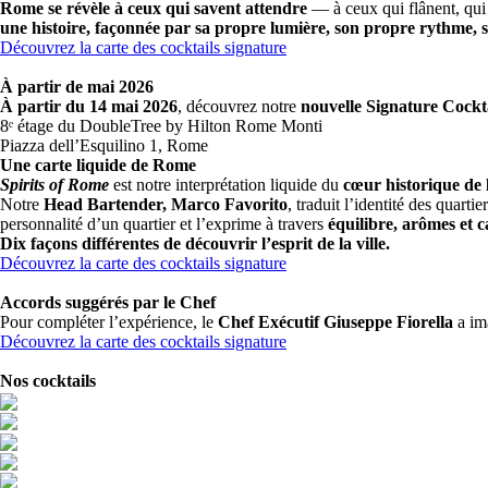
Rome se révèle à ceux qui savent attendre
— à ceux qui flânent, qui 
une histoire, façonnée par sa propre lumière, son propre rythme, s
Découvrez la carte des cocktails signature
À partir de mai 2026
À partir du 14 mai 2026
, découvrez notre
nouvelle Signature Cockta
8ᵉ étage du DoubleTree by Hilton Rome Monti
Piazza dell’Esquilino 1, Rome
Une carte liquide de Rome
Spirits of Rome
est notre interprétation liquide du
cœur historique de l
Notre
Head Bartender, Marco Favorito
, traduit l’identité des quart
personnalité d’un quartier et l’exprime à travers
équilibre, arômes et c
Dix façons différentes de découvrir l’esprit de la ville.
Découvrez la carte des cocktails signature
Accords suggérés par le Chef
Pour compléter l’expérience, le
Chef Exécutif Giuseppe Fiorella
a im
Découvrez la carte des cocktails signature
Nos cocktails