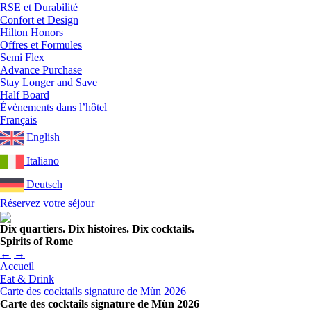
RSE et Durabilité
Confort et Design
Hilton Honors
Offres et Formules
Semi Flex
Advance Purchase
Stay Longer and Save
Half Board
Évènements dans l’hôtel
Français
English
Italiano
Deutsch
Réservez votre séjour
Dix quartiers. Dix histoires. Dix cocktails.
Spirits of Rome
←
→
Accueil
Eat & Drink
Carte des cocktails signature de Mùn 2026
Carte des cocktails signature de Mùn 2026