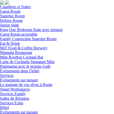
Chambres et Suites
Guest Room
Superior Room
Deluxe Room
Junior Suite
King One Bedroom Suite avec terrasse
Guest Room accessible
Family Connecting Superior Room
Eat & Drink
MiT Food & Coffee Brewery
Mamalia Restaurant
Mùn Rooftop Cocktail Bar
Carte de Cocktails Signature Mùn
Partenariat avec le groupe Galli
Évènements dans l’hôtel
Services
Événements sur mesure
Le mariage de vos rêves à Rome
Smart Workspaces
Services Family
Salles de Réunion
Services Extra
Hôtel
Événements sur mesure