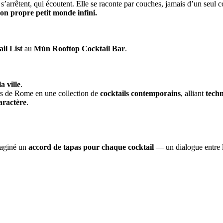
s’arrêtent, qui écoutent. Elle se raconte par couches, jamais d’un seul c
on propre petit monde infini.
il List
au
Mùn Rooftop Cocktail Bar
.
a ville
.
iers de Rome en une collection de
cocktails contemporains
, alliant
techn
aractère
.
aginé un
accord de tapas pour chaque cocktail
— un dialogue entre le