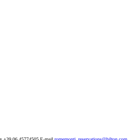
x
+39 06 45774505
E-mail
romemonti_reservations@hilton.com